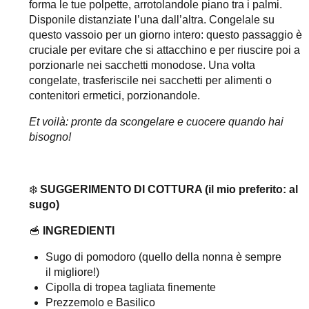
forma le tue polpette, arrotolandole piano tra i palmi.
Disponile distanziate l’una dall’altra. Congelale su
questo vassoio per un giorno intero: questo passaggio è
cruciale per evitare che si attacchino e per riuscire poi a
porzionarle nei sacchetti monodose. Una volta
congelate, trasferiscile nei sacchetti per alimenti o
contenitori ermetici, porzionandole.
Et voilà: pronte da scongelare e cuocere quando hai
bisogno!
❄️
SUGGERIMENTO DI COTTURA (il mio preferito: al
sugo)
🥣
INGREDIENTI
Sugo di pomodoro (quello della nonna è sempre
il migliore!)
Cipolla di tropea tagliata finemente
Prezzemolo e Basilico