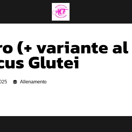
o (+ variante al
cus Glutei
2025
Allenamento